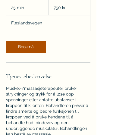
750
norske
25 min
2
750 kr
kroner
5
m
Fleslandsvegen
i
n
Book nå
Tjenestebeskrivelse
Muskel-/massasjeterapeuter bruker
strykninger og trykk for å løse opp
spenninger eller antatte ubalanser i
kroppen til klienten. Behandleren prøver å
lindre smerte og bedre funksjonen til
kroppen ved å bruke hendene til å
behandle hud, bindevev og den
underliggende muskulatur. Behandlingen
kan bestå av massasje,