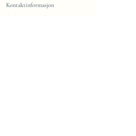
Kontaktinformasjon
Fleslandsvegen 2, Blomsterdalen, Norway
+47 41307213
PTandersM@gmail.com
Anders M Hansen
Org nr:
912 836 088
Fleslandsvegen 2
5258 Blomsterdalen