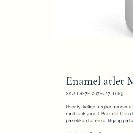
Enamel atlet 
SKU: 68E7E1067BC27_11189
Hver lykkelige turgåer trenger et u
multifunksjonelt. Bruk det til din 
på sekken for enkel tilgang på tu