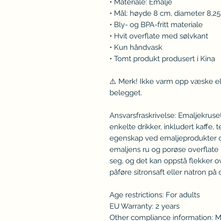
• Materiale: Emalje
• Mål: høyde 8 cm, diameter 8,2
• Bly- og BPA-fritt materiale
• Hvit overflate med sølvkant
• Kun håndvask
• Tomt produkt produsert i Kina
⚠️ Merk! Ikke varm opp væske ell
belegget.
Ansvarsfraskrivelse: Emaljekruse
enkelte drikker, inkludert kaffe, t
egenskap ved emaljeprodukter og 
emaljens ru og porøse overflate ka
seg, og det kan oppstå flekker ove
påføre sitronsaft eller natron p
Age restrictions: For adults
EU Warranty: 2 years
Other compliance information: 