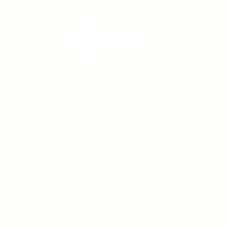
api
PRO SHOP
post@atlettrenin