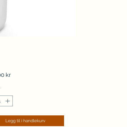
Pris
0 kr
*
Legg til i handlekurv