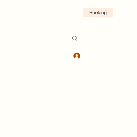
Booking
Trening og Behandling
Logg inn
g..com