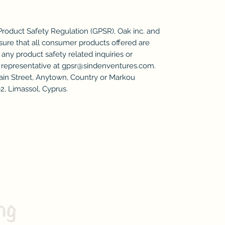
Product Safety Regulation (GPSR), 
Oak inc.
 and 
sure that all consumer products offered are 
ny product safety related inquiries or 
representative at 
gpsr@sindenventures.com
. 
ain Street, Anytown, Country
 or
Markou
2, Limassol, Cyprus.
Senteret for funksjonell trening
Anders M Hansen
Fleslandsvegen 2
Org nr: 912 836 088
5258 Blomsterdalen