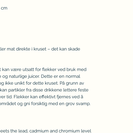
5 cm
er mat direkte i kruset – det kan skade 
t kan være utsatt for flekker ved bruk med 
e og naturlige juicer. Dette er en normal 
ikke unikt for dette kruset. På grunn av 
n partikler fra disse drikkene lettere feste 
r tid. Flekker kan effektivt fjernes ved å 
å området og gni forsiktig med en grov svamp.
Meets the lead, cadmium and chromium level 