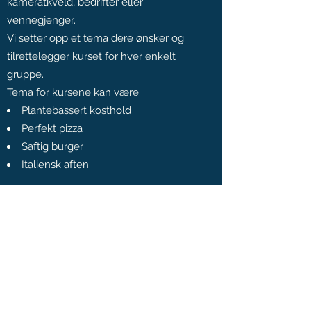
kameratkveld, bedrifter eller
vennegjenger.
Vi setter opp et tema dere ønsker og
tilrettelegger kurset for hver enkelt
gruppe.
Tema for kursene kan være:
Plantebassert kosthold
Perfekt pizza
Saftig burger
Italiensk aften
Ta kontakt